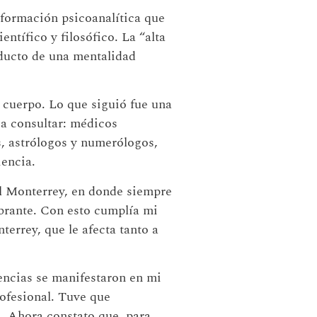
 formación psicoanalítica que
ntífico y filosófico. La “alta
oducto de una mentalidad
 cuerpo. Lo que siguió fue una
 a consultar: médicos
s, astrólogos y numerólogos,
encia.
al Monterrey, en donde siempre
ibrante. Con esto cumplía mi
errey, que le afecta tanto a
dencias se manifestaron en mi
ofesional. Tuve que
. Ahora constato que, para