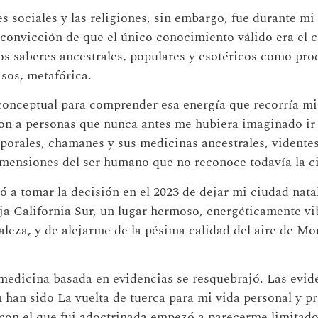
 sociales y las religiones, sin embargo, fue durante mi
convicción de que el único conocimiento válido era el cie
os saberes ancestrales, populares y esotéricos como pr
asos, metafórica.
onceptual para comprender esa energía que recorría mi
ron a personas que nunca antes me hubiera imaginado ir
orporales, chamanes y sus medicinas ancestrales, vidente
mensiones del ser humano que no reconoce todavía la ci
ó a tomar la decisión en el 2023 de dejar mi ciudad nat
ja California Sur, un lugar hermoso, energéticamente v
eza, y de alejarme de la pésima calidad del aire de Mont
a medicina basada en evidencias se resquebrajó. Las evi
han sido La vuelta de tuerca para mi vida personal y pr
con el que fui adoctrinada empezó a parecerme limitado