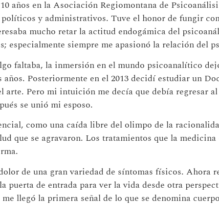
10 años en la Asociación Regiomontana de Psicoanálisi
 políticos y administrativos. Tuve el honor de fungir co
eresaba mucho retar la actitud endogámica del psicoanál
s; especialmente siempre me apasionó la relación del psi
lgo faltaba, la inmersión en el mundo psicoanalítico dej
s años. Posteriormente en el 2013 decidí estudiar un Do
 arte. Pero mi intuición me decía que debía regresar al 
spués se unió mi esposo.
cial, como una caída libre del olimpo de la racionalida
lud que se agravaron. Los tratamientos que la medicina 
erma.
 dolor de una gran variedad de síntomas físicos. Ahora
la puerta de entrada para ver la vida desde otra perspect
e me llegó la primera señal de lo que se denomina cuerp