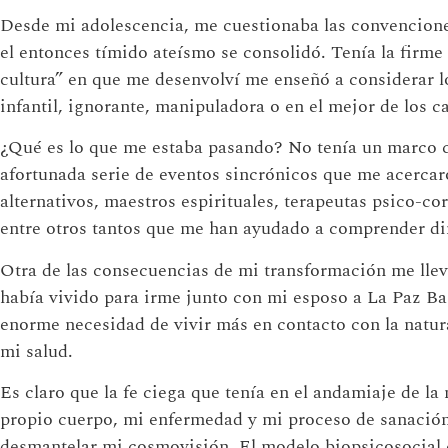
Desde mi adolescencia, me cuestionaba las convenciones
el entonces tímido ateísmo se consolidó. Tenía la firme 
cultura” en que me desenvolví me enseñó a considerar l
infantil, ignorante, manipuladora o en el mejor de los c
¿Qué es lo que me estaba pasando? No tenía un marco c
afortunada serie de eventos sincrónicos que me acerca
alternativos, maestros espirituales, terapeutas psico-c
entre otros tantos que me han ayudado a comprender di
Otra de las consecuencias de mi transformación me llev
había vivido para irme junto con mi esposo a La Paz Ba
enorme necesidad de vivir más en contacto con la natural
mi salud.
Es claro que la fe ciega que tenía en el andamiaje de l
propio cuerpo, mi enfermedad y mi proceso de sanación 
desmantelar mi cosmovisión. El modelo biopsicosocial 